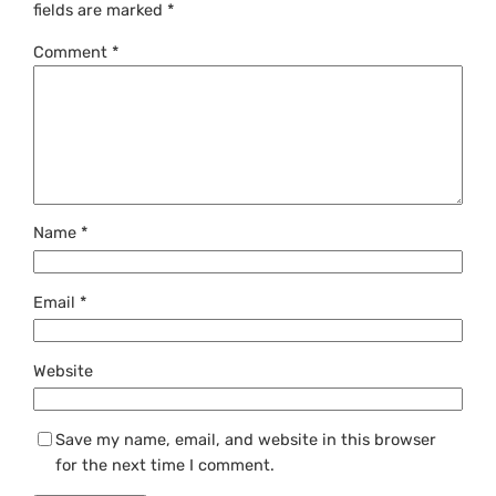
fields are marked
*
Comment
*
Name
*
Email
*
Website
Save my name, email, and website in this browser
for the next time I comment.