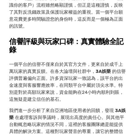
識你的客戶）流程雖然略顯謹慎，但正是這種謹慎，反映
了其對反洗錢政策及保護玩家權益的重視。當一個平台願
意花費更多時間驗證您的身份時，這反而是一個極為正面
的訊號。
信譽評級與玩家口碑：真實體驗全記
錄
一個平台的信譽不僅來自於其官方文件，更來自於成千上
萬玩家的真實反饋。在各大論壇與社群中，
3A娛樂
的信譽
評價普遍偏向正面。許多資深玩家一致認為，該平台的出
金速度與客服響應效率，在同類平台中屬於頂尖水準。特
別是對於高額玩家來說，資金能夠在24小時內順利到賬，
這無疑是建立信任的基石。
我們進一步分析了來自亞洲地區使用者的回饋，發現
3A娛
樂
在處理客訴與爭議時，展現出高度的責任心。與其他平
台動輒忽略玩家的情況不同，這裡的客服團隊總是能提供
具體的解決方案。這種對玩家聲音的尊重，讓它的整體信