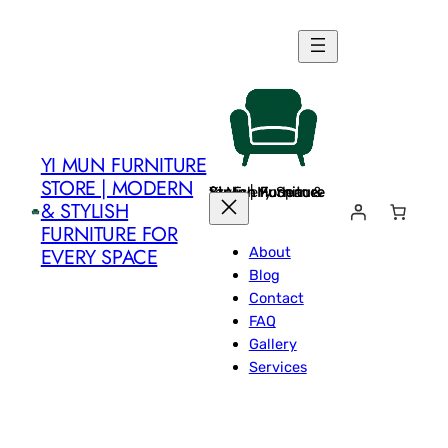
Skip
to
content
YI MUN FURNITURE
STORE | MODERN
Yi Mun Furniture Store | Modern & Stylish Furniture for Every Space
& STYLISH
FURNITURE FOR
About
EVERY SPACE
Blog
Contact
FAQ
Gallery
Services