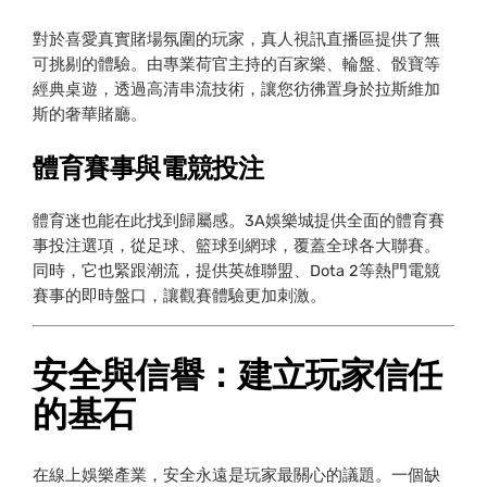
對於喜愛真實賭場氛圍的玩家，真人視訊直播區提供了無
可挑剔的體驗。由專業荷官主持的百家樂、輪盤、骰寶等
經典桌遊，透過高清串流技術，讓您彷彿置身於拉斯維加
斯的奢華賭廳。
體育賽事與電競投注
體育迷也能在此找到歸屬感。3A娛樂城提供全面的體育賽
事投注選項，從足球、籃球到網球，覆蓋全球各大聯賽。
同時，它也緊跟潮流，提供英雄聯盟、Dota 2等熱門電競
賽事的即時盤口，讓觀賽體驗更加刺激。
安全與信譽：建立玩家信任
的基石
在線上娛樂產業，安全永遠是玩家最關心的議題。一個缺