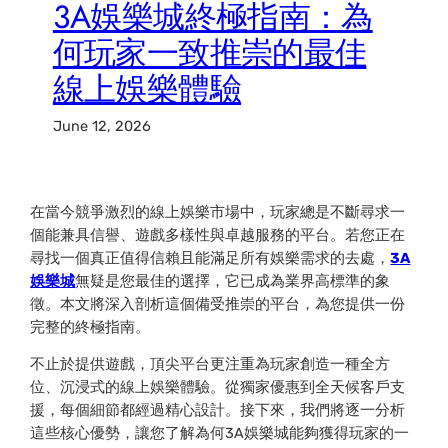
3A娛樂城終極指南：為
何玩家一致推崇的最佳
線上娛樂體驗
June 12, 2026
在當今競爭激烈的線上娛樂市場中，玩家總是不斷尋求一
個能兼具信譽、遊戲多樣性與卓越服務的平台。若您正在
尋找一個真正值得信賴且能滿足所有娛樂需求的去處，
3A
娛樂城
無疑是您最佳的選擇，它已成為業界高標準的象
徵。本文將深入剖析這個備受推崇的平台，為您提供一份
完整的終極指南。
不止於提供遊戲，頂尖平台更注重為玩家創造一種全方
位、沉浸式的線上娛樂體驗。從獨家優惠到全天候客戶支
援，每個細節都經過精心設計。接下來，我們將逐一分析
這些核心優勢，讓您了解為何3A娛樂城能夠獲得玩家的一