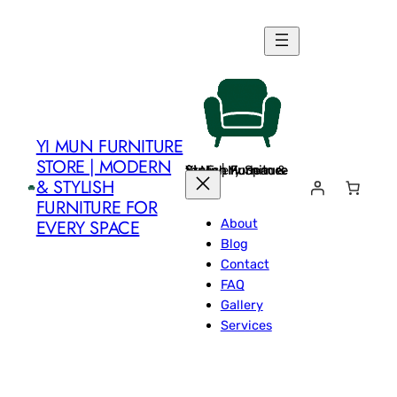
Skip
to
content
YI MUN FURNITURE
STORE | MODERN
Yi Mun Furniture Store | Modern & Stylish Furniture for Every Space
& STYLISH
FURNITURE FOR
About
EVERY SPACE
Blog
Contact
FAQ
Gallery
Services