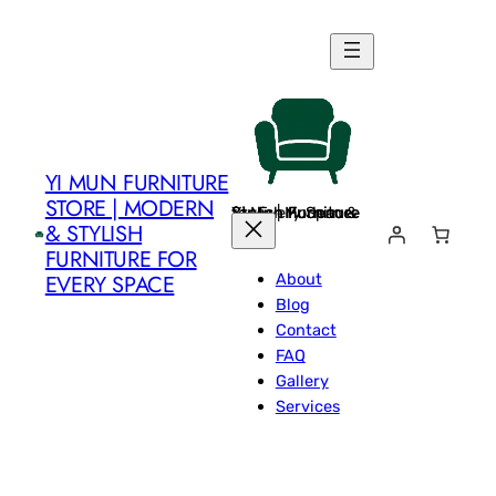
Skip
to
content
YI MUN FURNITURE
STORE | MODERN
Yi Mun Furniture Store | Modern & Stylish Furniture for Every Space
& STYLISH
FURNITURE FOR
About
EVERY SPACE
Blog
Contact
FAQ
Gallery
Services